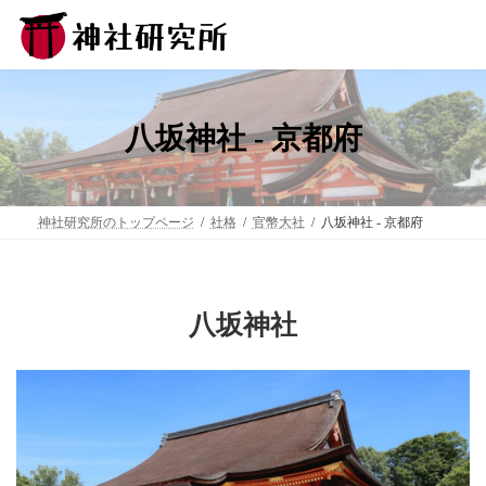
コ
ナ
ン
ビ
テ
ゲ
ン
ー
ツ
シ
へ
ョ
ス
ン
八坂神社 - 京都府
キ
に
ッ
移
プ
動
神社研究所のトップページ
社格
官幣大社
八坂神社 - 京都府
八坂神社