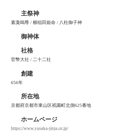
主祭神
素戔嗚尊 / 櫛稲田姫命 / 八柱御子神
御神体
社格
官幣大社 / 二十二社
創建
656年
所在地
京都府京都市東山区祇園町北側625番地
ホームページ
https://www.yasaka-jinja.or.jp/