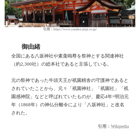
引用：
https://www.yasaka-jinja.or.jp/
御由緒
全国にある八坂神社や素戔嗚尊を祭神とする関連神社
（約2,300社）の総本社であると主張している。
元の祭神であった牛頭天王が祇園精舎の守護神であると
されていたことから、元々「祇園神社」「祇園社」「祇
園感神院」などと呼ばれていたものが、慶応4年=明治元
年（1868年）の神仏分離令により「八坂神社」と改名
された。
引用：
Wikipedia