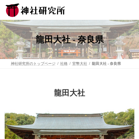
コ
ナ
ン
ビ
テ
ゲ
ン
ー
ツ
シ
へ
ョ
ス
ン
龍田大社 - 奈良県
キ
に
ッ
移
プ
動
神社研究所のトップページ
社格
官幣大社
龍田大社 - 奈良県
龍田大社