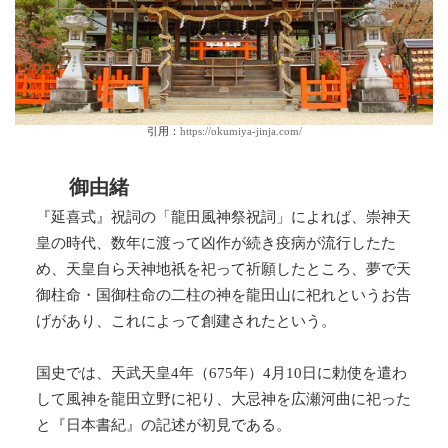
引用：
https://okumiya-jinja.com/
御由緒
『延喜式』祝詞の「龍田風神祭祝詞」によれば、崇神天
皇の時代、数年に渡って凶作が続き疫病が流行したた
め、天皇自ら天神地祇を祀って祈願したところ、夢で天
御柱命・国御柱命の二柱の神を龍田山に祀れというお告
げがあり、これによって創建されたという。
国史では、天武天皇4年（675年）4月10日に勅使を遣わ
して風神を龍田立野に祀り、大忌神を広瀬河曲に祀った
と『日本書紀』の記述が初見である。