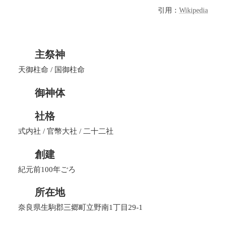
引用：
Wikipedia
主祭神
天御柱命 / 国御柱命
御神体
社格
式内社 / 官幣大社 / 二十二社
創建
紀元前100年ごろ
所在地
奈良県生駒郡三郷町立野南1丁目29-1